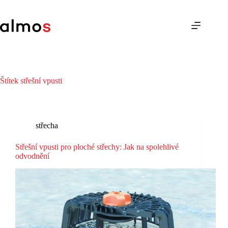
Skip
to
content
Štítek
střešní vpusti
střecha
Střešní vpusti pro ploché střechy: Jak na spolehlivé
odvodnění